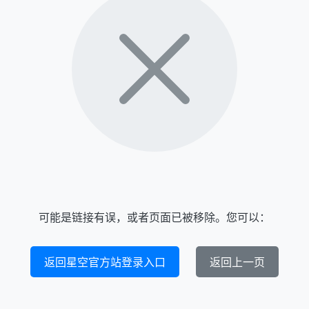
可能是链接有误，或者页面已被移除。您可以：
返回星空官方站登录入口
返回上一页