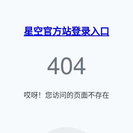
星空官方站登录入口
404
哎呀！您访问的页面不存在