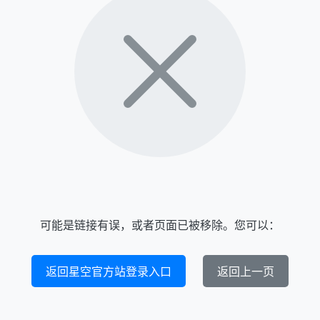
可能是链接有误，或者页面已被移除。您可以：
返回星空官方站登录入口
返回上一页