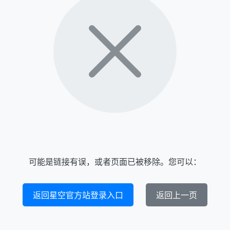
可能是链接有误，或者页面已被移除。您可以：
返回星空官方站登录入口
返回上一页