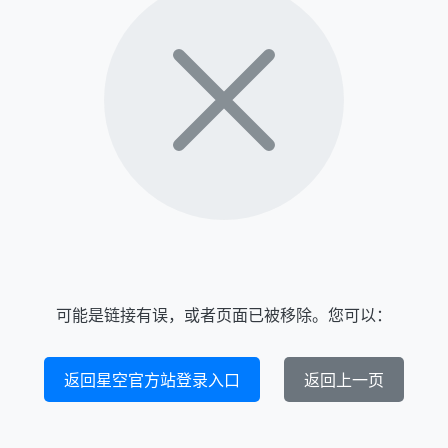
可能是链接有误，或者页面已被移除。您可以：
返回星空官方站登录入口
返回上一页