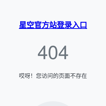
星空官方站登录入口
404
哎呀！您访问的页面不存在