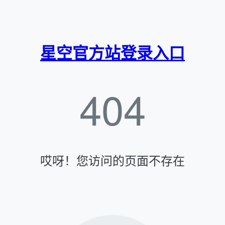
星空官方站登录入口
404
哎呀！您访问的页面不存在